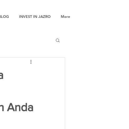
BLOG
INVEST IN JAZRO
More
a
n Anda