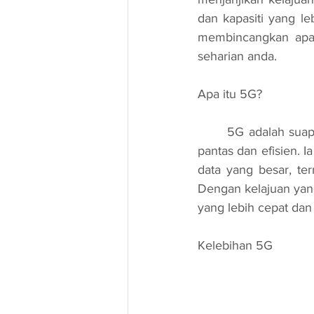
dan kapasiti yang le
membincangkan apa 
seharian anda.
Apa itu 5G?
	5G adalah suapan data tanpa wayar yang membolehkan peranti berkomunikasi dengan 
pantas dan efisien. 
data yang besar, term
Dengan kelajuan yan
yang lebih cepat dan 
Kelebihan 5G