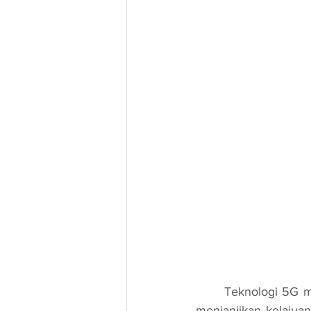
	Teknologi 5G merupakan generasi kelima dalam rangkaian komunikasi mudah alih yang 
menjanjikan kelajuan