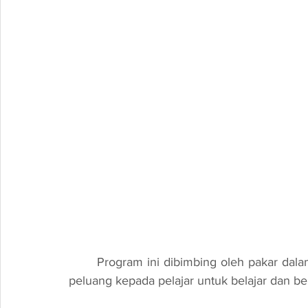
	Program ini dibimbing oleh pakar dalam bidang robotik dan teknologi, yang memberikan 
peluang kepada pelajar untuk belajar dan be