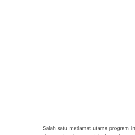
	Salah satu matlamat utama program ini adalah untuk membangunkan kemahiran kritikal 