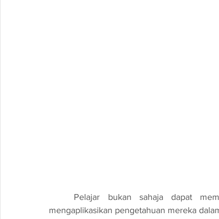
	Pelajar bukan sahaja dapat mempelajari teori di sebalik robotik, tetapi juga 
mengaplikasikan pengetahuan mereka dalam