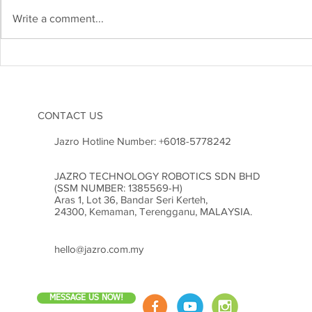
Write a comment...
Kejuruteraan Struktur dan
Heboh! Karn
Risiko Gempa Bumi di
2026 Cetus
Malaysia: Adakah Kita Sudah
Inovasi di M
Bersedia?
CONTACT US
Jazro Hotline Number:
+6018-5778242
JAZRO TECHNOLOGY ROBOTICS SDN BHD
(SSM NUMBER: 1385569-H)
Aras 1, Lot 36, Bandar Seri Kerteh,
24300, Kemaman, Terengganu, MALAYSIA.
hello@jazro.com.my
MESSAGE US NOW!