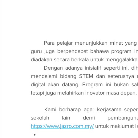
	Para pelajar menunjukkan minat yang mendalam dan teruja dengan program ini. Guru-
guru juga berpendapat bahawa program ini
diadakan secara berkala untuk menggalakkan 
	Dengan adanya inisiatif seperti ini, diharapkan lebih ramai pelajar akan berminat untuk 
mendalami bidang STEM dan seterusnya me
digital akan datang. Program ini bukan 
tetapi juga melahirkan inovator masa depan.
	Kami berharap agar kerjasama seperti ini dapat diteruskan dan diadakan di sekolah-
sekolah lain demi pembangun
https://www.jazro.com.my/
 untuk maklumat la