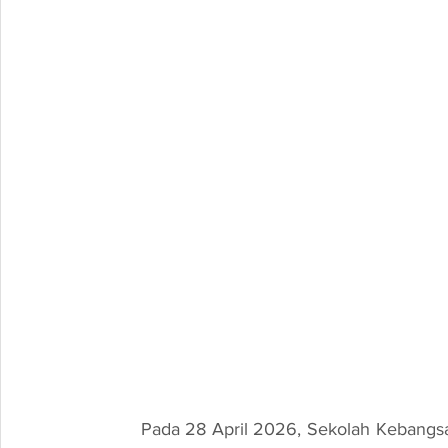
	Pada 28 April 2026, Sekolah Kebangsaan Kijal telah menjadi lokasi bagi program robotik 