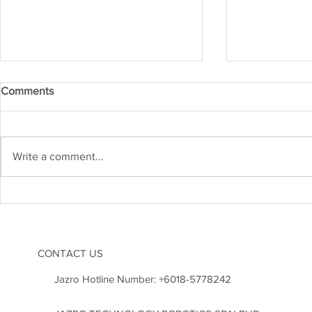
Comments
Write a comment...
Kejuruteraan Struktur dan
Heboh! Karn
Risiko Gempa Bumi di
2026 Cetus
Malaysia: Adakah Kita Sudah
Inovasi di M
Bersedia?
CONTACT US
Jazro Hotline Number:
+6018-5778242