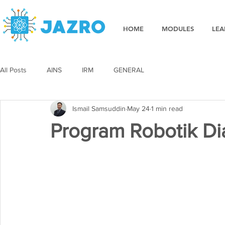
HOME
MODULES
LEA
All Posts
AINS
IRM
GENERAL
Ismail Samsuddin
May 24
1 min read
Program Robotik Dia