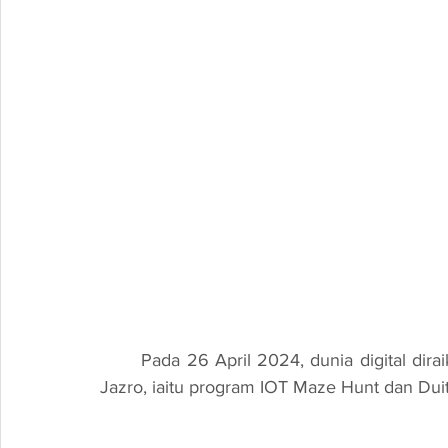
	Pada 26 April 2024, dunia digital diraikan dengan acara luar biasa yang dianjurkan oleh 
Jazro, iaitu program IOT Maze Hunt dan Duit 