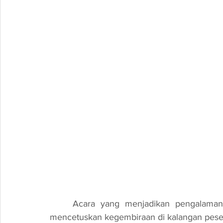
	Acara yang menjadikan pengalaman bermain lebih menarik dan futuristik ini telah 
mencetuskan kegembiraan di kalangan pesert