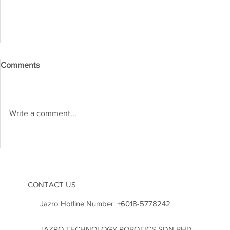
Comments
Write a comment...
Kejuruteraan Struktur dan
Heboh! Karn
Risiko Gempa Bumi di
2026 Cetus
Malaysia: Adakah Kita Sudah
Inovasi di M
Bersedia?
CONTACT US
Jazro Hotline Number:
+6018-5778242
JAZRO TECHNOLOGY ROBOTICS SDN BHD