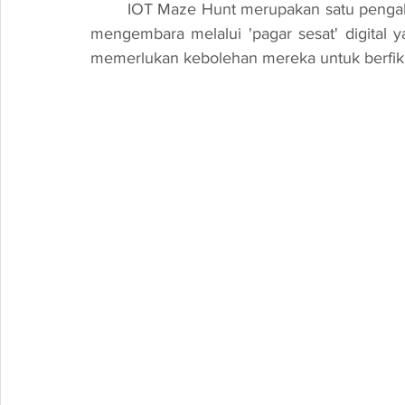
	IOT Maze Hunt merupakan satu pengalaman yang tidak dapat dilupakan di mana peserta 
mengembara melalui 'pagar sesat' digital 
memerlukan kebolehan mereka untuk berfikir