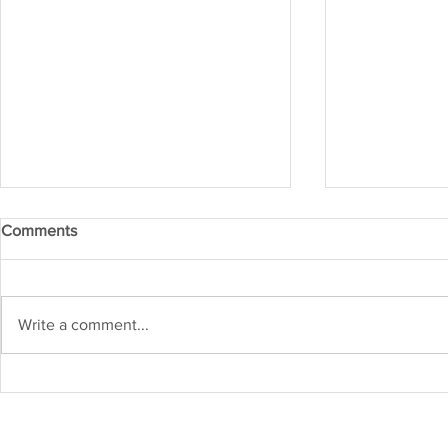
Comments
Write a comment...
Kejuruteraan Struktur dan
Heboh! Karn
Risiko Gempa Bumi di
2026 Cetus
Malaysia: Adakah Kita Sudah
Inovasi di M
Bersedia?