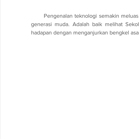
	Pengenalan teknologi semakin meluas dan perlu diperkenalkan seawal mungkin kepada 
generasi muda. Adalah baik melihat Seko
hadapan dengan menganjurkan bengkel asas ro