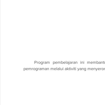
	Program pembelajaran ini membantu pelajar mempelajari prinsip asas robotik dan 
pemrograman melalui aktiviti yang menyeron