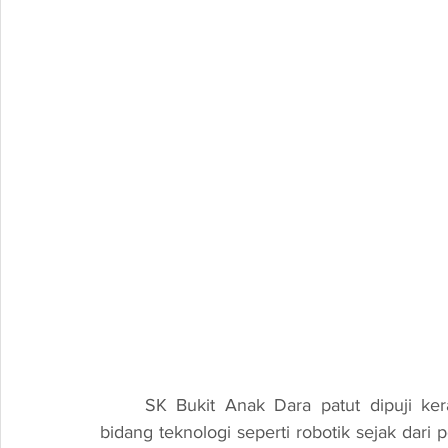
	SK Bukit Anak Dara patut dipuji kerana inisiatif untuk mendedahkan pelajar kepada 
bidang teknologi seperti robotik sejak dari 