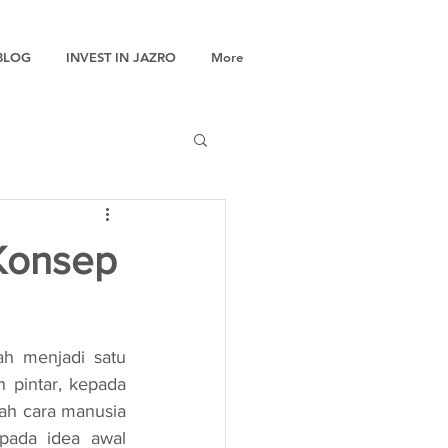
BLOG
INVEST IN JAZRO
More
 Konsep
 pintar, kepada 
h cara manusia 
pada idea awal 