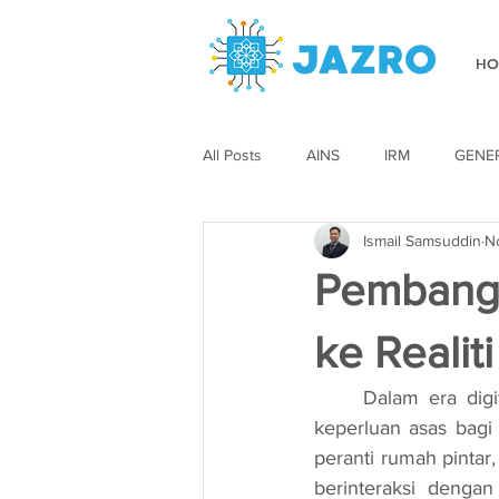
HO
All Posts
AINS
IRM
GENE
Ismail Samsuddin
N
Pembangu
ke Realiti
	Dalam era digital yang semakin pesat berkembang, peranti pintar telah menjadi satu 
keperluan asas bagi 
peranti rumah pinta
berinteraksi dengan