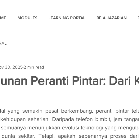
ME
MODULES
LEARNING PORTAL
BE A JAZARIAN
RAL
ov 30, 2025
2 min read
nan Peranti Pintar: Dari
kehidupan seharian. Daripada telefon bimbit, jam tangan
r, semuanya menunjukkan evolusi teknologi yang menguba
 dunia sekitar. Tetapi, apakah sebenarnya proses dari