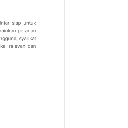
mainkan peranan 
guna, syarikat 
al relevan dan 