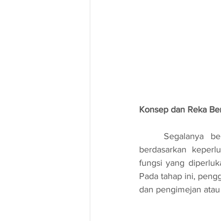
Konsep dan Reka Be
	Segalanya bermula dengan idea. Pereka dan jurutera mula merangka konsep 
berdasarkan keperl
fungsi yang diperluk
Pada tahap ini, pengg
dan pengimejan atau 