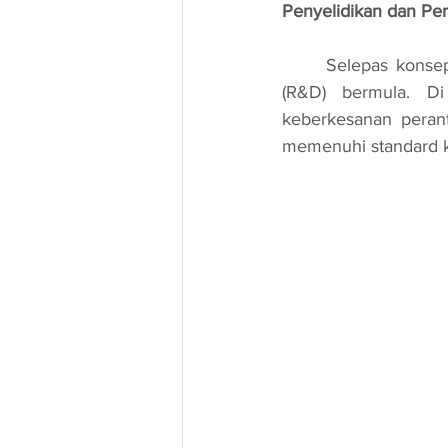
Penyelidikan dan P
	Selepas konsep dikumpul dan direka bentuk, proses penyelidikan dan pembangunan 
(R&D) bermula. Di
keberkesanan perant
memenuhi standard k