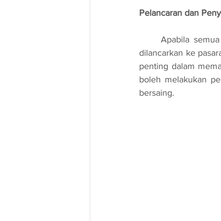
Pelancaran dan Peny
	Apabila semua ujian telah dilalui dan pembaikan dilakukan, peranti pintar siap untuk 
dilancarkan ke pasa
penting dalam memas
boleh melakukan pen
bersaing.