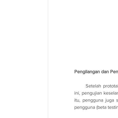
Pengilangan dan Pen
	Setelah prototaip berjaya, proses pengilangan besar-besaran dilakukan. Pada peringkat 
ini, pengujian kesel
itu, pengguna juga 
pengguna (beta test