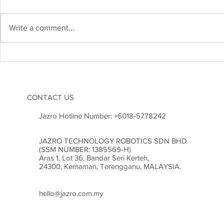
Write a comment...
Kejuruteraan Struktur dan
Heboh! Karn
Risiko Gempa Bumi di
2026 Cetus
Malaysia: Adakah Kita Sudah
Inovasi di M
Bersedia?
CONTACT US
Jazro Hotline Number:
+6018-5778242
JAZRO TECHNOLOGY ROBOTICS SDN BHD
(SSM NUMBER: 1385569-H)
Aras 1, Lot 36, Bandar Seri Kerteh,
24300, Kemaman, Terengganu, MALAYSIA.
hello@jazro.com.my