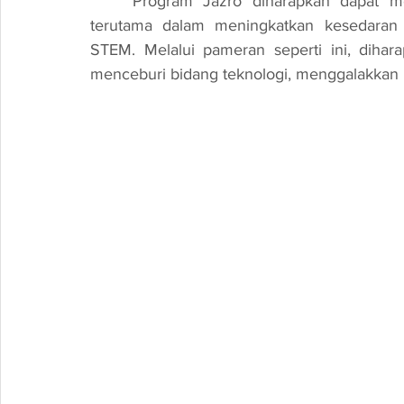
	Program Jazro diharapkan dapat memberi impak yang positif kepada masyarakat, 
terutama dalam meningkatkan kesedaran t
STEM. Melalui pameran seperti ini, diharap
menceburi bidang teknologi, menggalakkan p