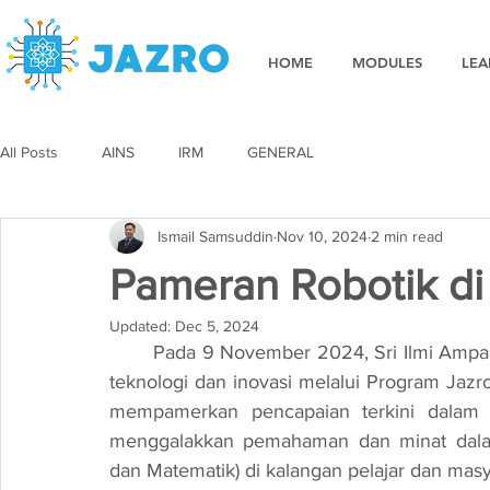
HOME
MODULES
LEA
All Posts
AINS
IRM
GENERAL
Ismail Samsuddin
Nov 10, 2024
2 min read
Pameran Robotik di
Updated:
Dec 5, 2024
	Pada 9 November 2024, Sri Ilmi Ampang telah menjadi tumpuan utama bagi penggemar 
teknologi dan inovasi melalui Program Jazro
mempamerkan pencapaian terkini dalam b
menggalakkan pemahaman dan minat dalam 
dan Matematik) di kalangan pelajar dan mas