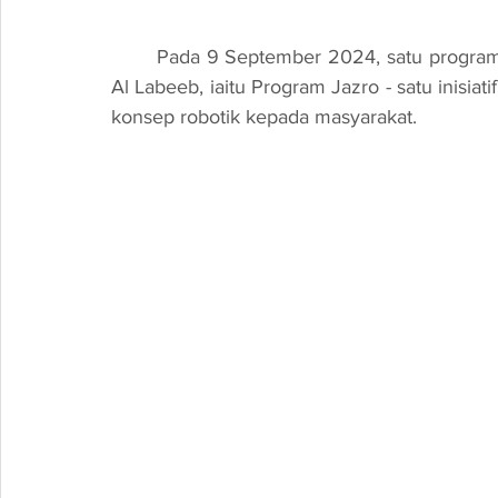
	Pada 9 September 2024, satu program yang dinanti-nantikan telah diadakan di Al Quran 
Al Labeeb, iaitu Program Jazro - satu inisia
konsep robotik kepada masyarakat.