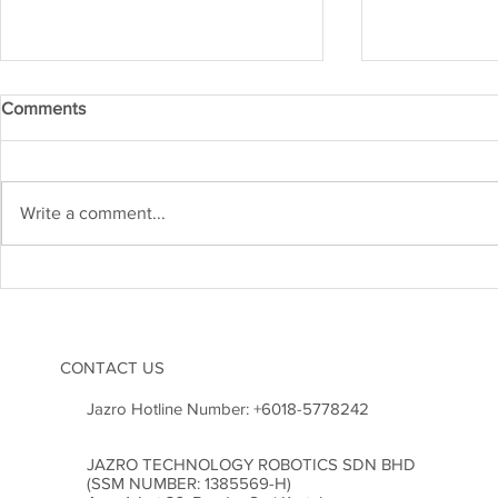
Comments
Write a comment...
Kejuruteraan Struktur dan
Heboh! Karn
Risiko Gempa Bumi di
2026 Cetus
Malaysia: Adakah Kita Sudah
Inovasi di M
Bersedia?
CONTACT US
Jazro Hotline Number:
+6018-5778242
JAZRO TECHNOLOGY ROBOTICS SDN BHD
(SSM NUMBER: 1385569-H)