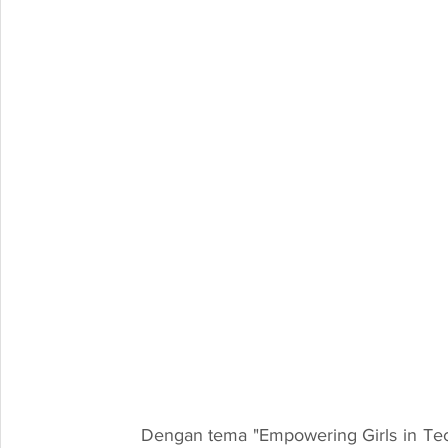
	Dengan tema "Empowering Girls in Tech", program ini bertujuan untuk memberi inspirasi 