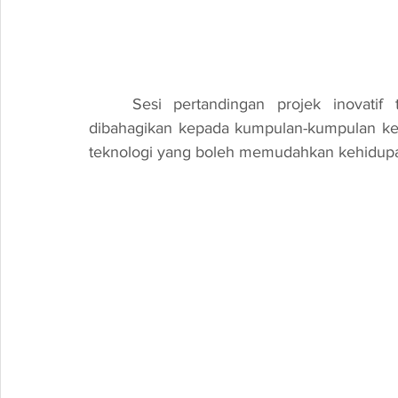
	Sesi pertandingan projek inovatif turut berlangsung dalam program ini. Peserta 
dibahagikan kepada kumpulan-kumpulan keci
teknologi yang boleh memudahkan kehidupa