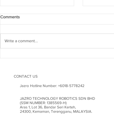
Comments
Write a comment...
Kejuruteraan Struktur dan
Heboh! Karn
Risiko Gempa Bumi di
2026 Cetus
Malaysia: Adakah Kita Sudah
Inovasi di M
Bersedia?
CONTACT US
Jazro Hotline Number:
+6018-5778242
JAZRO TECHNOLOGY ROBOTICS SDN BHD
(SSM NUMBER: 1385569-H)
Aras 1, Lot 36, Bandar Seri Kerteh,
24300, Kemaman, Terengganu, MALAYSIA.