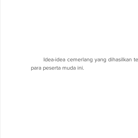
	Idea-idea cemerlang yang dihasilkan telah menunjukkan potensi besar yang dimiliki oleh 
para peserta muda ini.