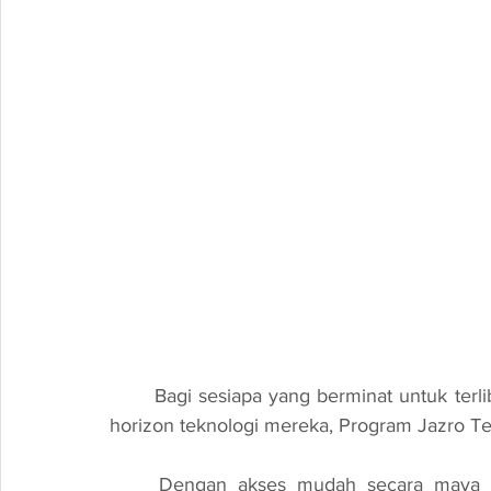
	Bagi sesiapa yang berminat untuk terlibat dalam transformasi digital dan memperluaskan 
horizon teknologi mereka, Program Jazro Te
	Dengan akses mudah secara maya dan kandungan berkualiti, peserta akan dibawa 