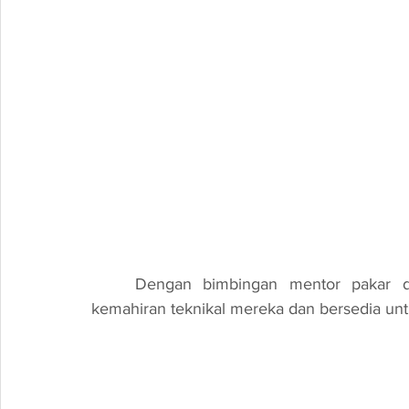
	Dengan bimbingan mentor pakar dalam industri, setiap peserta dapat mengasah 
kemahiran teknikal mereka dan bersedia untu