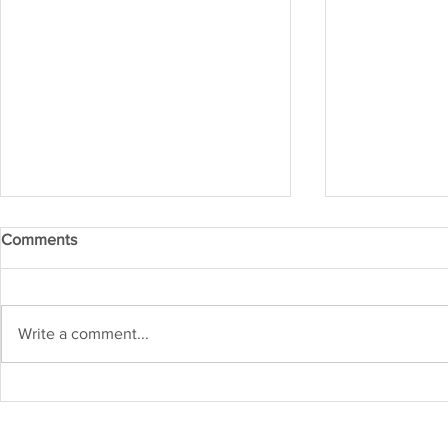
Comments
Write a comment...
Kejuruteraan Struktur dan
Heboh! Karn
Risiko Gempa Bumi di
2026 Cetus
Malaysia: Adakah Kita Sudah
Inovasi di M