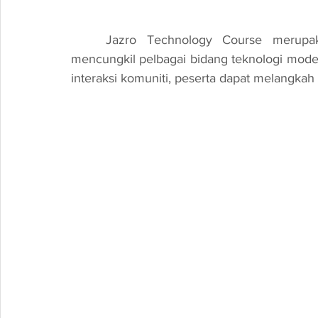
	Jazro Technology Course merupakan platform pembelajaran dalam talian yang 
mencungkil pelbagai bidang teknologi moden.
interaksi komuniti, peserta dapat melangka