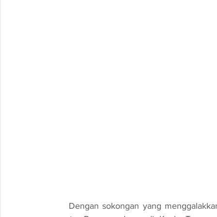
	Dengan sokongan yang menggalakkan dari pihak penganjur serta antusiasme daripada 