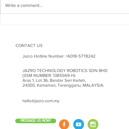
Write a comment...
Kejuruteraan Struktur dan
Heboh! Karn
Risiko Gempa Bumi di
2026 Cetus
Malaysia: Adakah Kita Sudah
Inovasi di M
Bersedia?
CONTACT US
Jazro Hotline Number:
+6018-5778242
JAZRO TECHNOLOGY ROBOTICS SDN BHD
(SSM NUMBER: 1385569-H)
Aras 1, Lot 36, Bandar Seri Kerteh,
24300, Kemaman, Terengganu, MALAYSIA.
hello@jazro.com.my
MESSAGE US NOW!