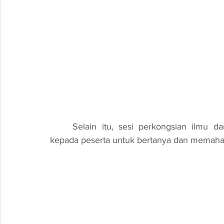
	Selain itu, sesi perkongsian ilmu dari pakar-pakar tempatan turut memberi peluang 
kepada peserta untuk bertanya dan memaham