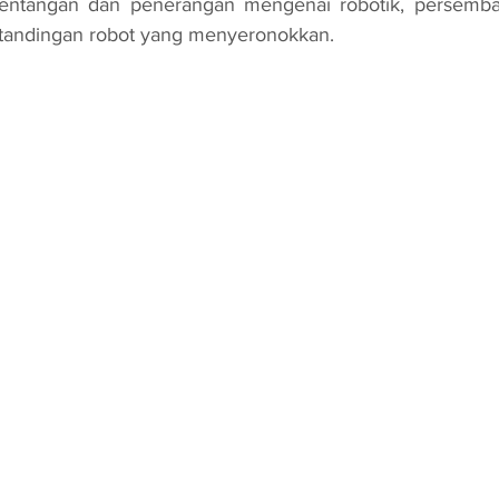
entangan dan penerangan mengenai robotik, persembah
ertandingan robot yang menyeronokkan.