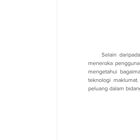
	Selain daripada itu, program Robotic Outreach turut membolehkan para pelajar untuk 
meneroka penggunaan
mengetahui bagaiman
teknologi maklumat. 
peluang dalam bidang 