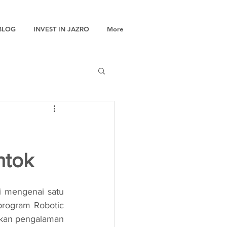
BLOG
INVEST IN JAZRO
More
ntok
rogram Robotic 
kan pengalaman 