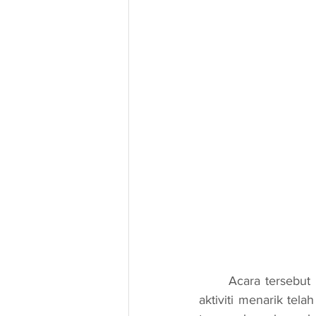
	Acara tersebut berlangsung di SMK Bukit Mentok, Chukai Kemaman, di mana pelbagai 
aktiviti menarik telah