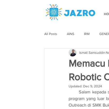
HO
All Posts
AINS
IRM
GENE
Ismail Samsuddin
N
Memacu K
Robotic 
Updated:
Dec 9, 2024
	Salam kepada semua pembaca blog kami! Hari ini kami ingin berkongsi mengenai satu 
program yang luar b
Outreach di SMK Buk