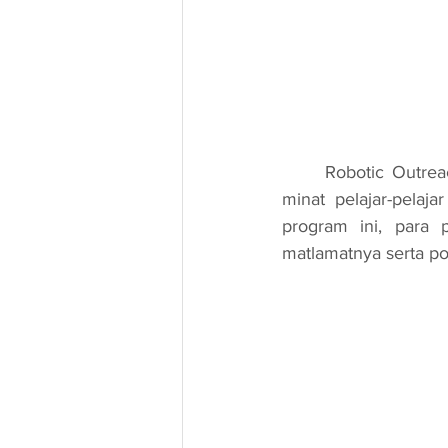
	Robotic Outreach merupakan satu program yang dirancang khas untuk menggalakkan 
minat pelajar-pelaj
program ini, para p
matlamatnya serta po