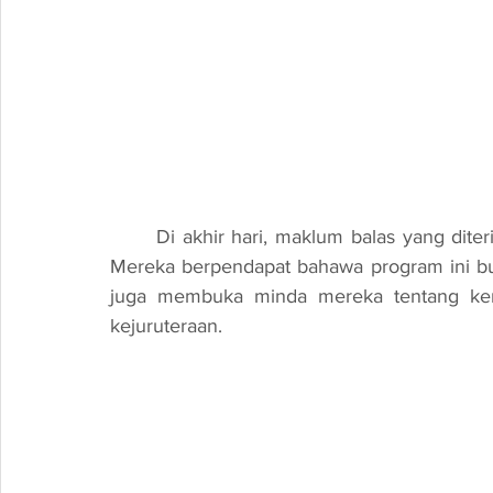
	Di akhir hari, maklum balas yang diterima daripada pelajar dan guru-guru sangat positif. 
Mereka berpendapat bahawa program ini bu
juga membuka minda mereka tentang kemu
kejuruteraan.