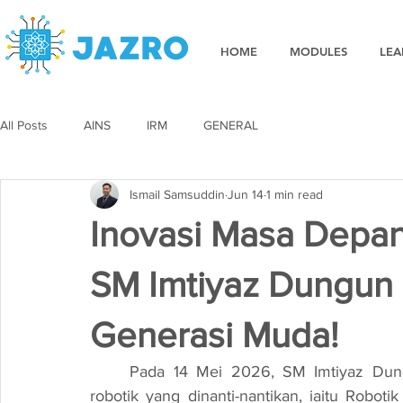
HOME
MODULES
LEA
All Posts
AINS
IRM
GENERAL
Ismail Samsuddin
Jun 14
1 min read
Inovasi Masa Depan
SM Imtiyaz Dungun 
Generasi Muda!
	Pada 14 Mei 2026, SM Imtiyaz Dungun telah menjadi tuan rumah kepada program 
robotik yang dinanti-nantikan, iaitu Robot