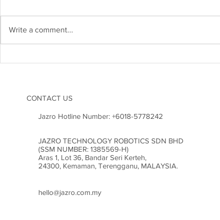
Write a comment...
Kejuruteraan Struktur dan
Heboh! Karn
Risiko Gempa Bumi di
2026 Cetus
Malaysia: Adakah Kita Sudah
Inovasi di M
Bersedia?
CONTACT US
Jazro Hotline Number:
+6018-5778242
JAZRO TECHNOLOGY ROBOTICS SDN BHD
(SSM NUMBER: 1385569-H)
Aras 1, Lot 36, Bandar Seri Kerteh,
24300, Kemaman, Terengganu, MALAYSIA.
hello@jazro.com.my