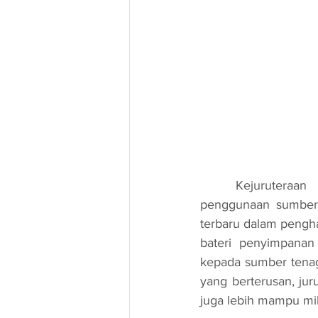
	Kejuruteraan elektrik juga memainkan peranan penting dalam mempromosikan 
penggunaan sumber t
terbaru dalam pengha
bateri penyimpana
kepada sumber tenag
yang berterusan, juru
juga lebih mampu mi