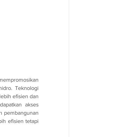
dro. Teknologi 
bih efisien dan 
apatkan akses 
an pembangunan 
h efisien tetapi 