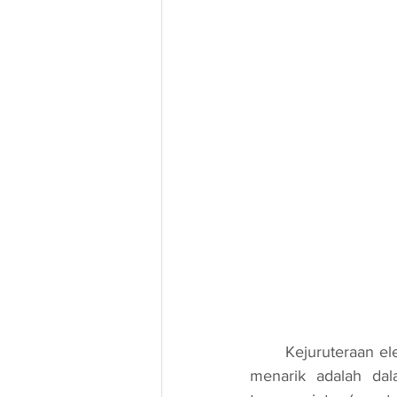
	Kejuruteraan elektrik telah berkembang dengan pesat, dan salah satu cabang yang paling 
menarik adalah da