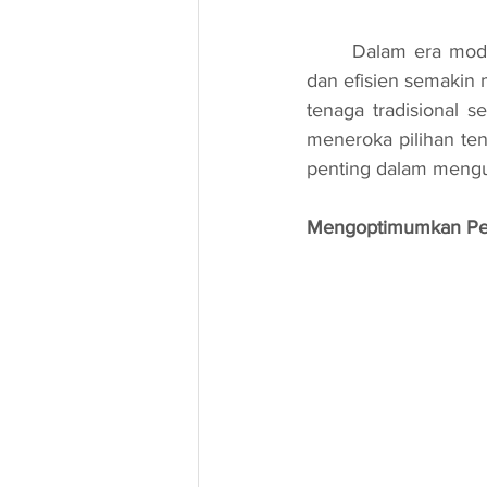
	Dalam era moden ini, keperluan untuk menggunakan sumber tenaga yang lebih lestari 
dan efisien semakin
tenaga tradisional s
meneroka pilihan ten
penting dalam meng
Mengoptimumkan Pe