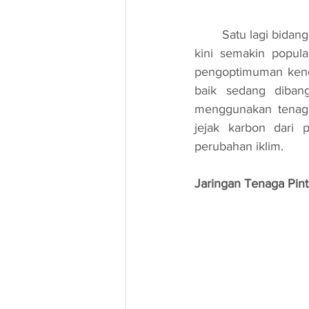
	Satu lagi bidang yang semakin mendapat perhatian adalah mobiliti elektrik. Kereta elektrik 
kini semakin popula
pengoptimuman kende
baik sedang diban
menggunakan tenaga
jejak karbon dari
perubahan iklim.
Jaringan Tenaga Pint