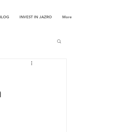
BLOG
INVEST IN JAZRO
More
n