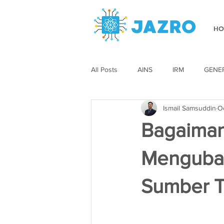
HO
All Posts
AINS
IRM
GENE
Ismail Samsuddin
O
Bagaimana
Mengubah
Sumber 