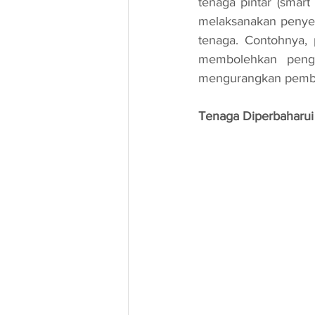
tenaga pintar (smar
melaksanakan penye
tenaga. Contohnya, 
membolehkan pengg
mengurangkan pemba
Tenaga Diperbaharui