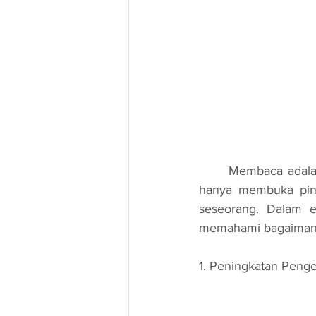
	Membaca adalah satu kemahiran yang sangat berharga dalam kehidupan kita. Ia bukan 
hanya membuka pint
seseorang. Dalam er
memahami bagaimana
1. Peningkatan Peng