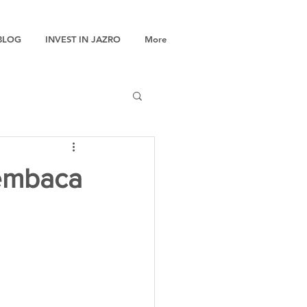
BLOG
INVEST IN JAZRO
More
Membaca