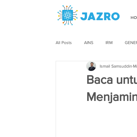
HO
All Posts
AINS
IRM
GENE
Ismail Samsuddin
M
Baca unt
Menjamin