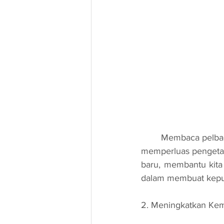
	Membaca pelbagai bahan bacaan, daripada novel hingga artikel ilmiah, membolehkan kita 
memperluas pengetah
baru, membantu kita
dalam membuat keput
2. Meningkatkan Kema