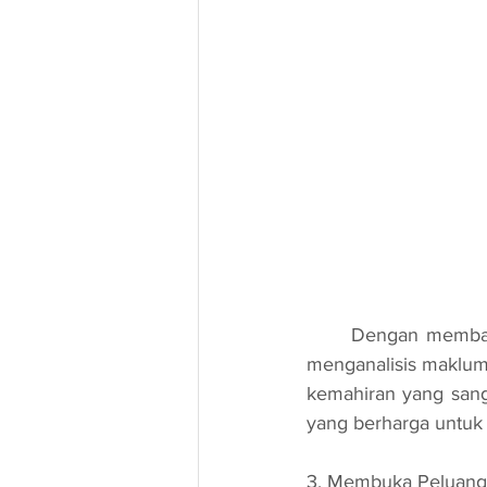
	Dengan membaca, kita dilatih untuk berfikir secara kritikal. Kita belajar bagaimana untuk 
menganalisis maklum
kemahiran yang sanga
yang berharga untuk
3. Membuka Peluang