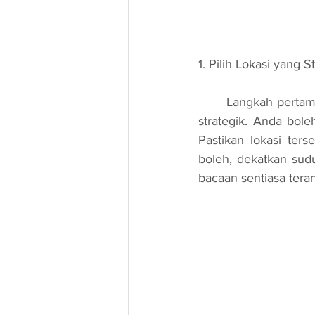
1. Pilih Lokasi yang S
	Langkah pertama untuk mencipta sudut bacaan yang menarik adalah memilih lokasi yang 
strategik. Anda bole
Pastikan lokasi ters
boleh, dekatkan sud
bacaan sentiasa teran