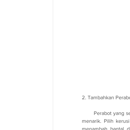
2. Tambahkan Perabo
	Perabot yang selesa memainkan peranan penting dalam mencipta suasana bacaan yang 
menarik. Pilih keru
menambah bantal da