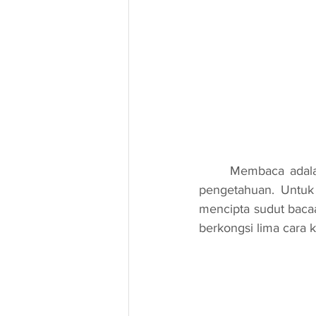
	Membaca adalah salah satu cara terbaik untuk merelaksasi minda dan meningkatkan 
pengetahuan. Untuk
mencipta sudut bacaa
berkongsi lima cara 