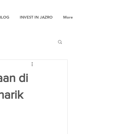
BLOG
INVEST IN JAZRO
More
aan di
narik