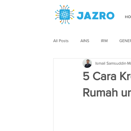
HO
All Posts
AINS
IRM
GENE
Ismail Samsuddin
M
5 Cara K
Rumah un