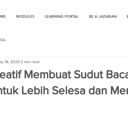
ME
MODULES
LEARNING PORTAL
BE A JAZARIAN
RAL
ay 18, 2025
2 min read
reatif Membuat Sudut Bac
tuk Lebih Selesa dan Me