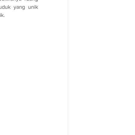
duk yang unik 
k.