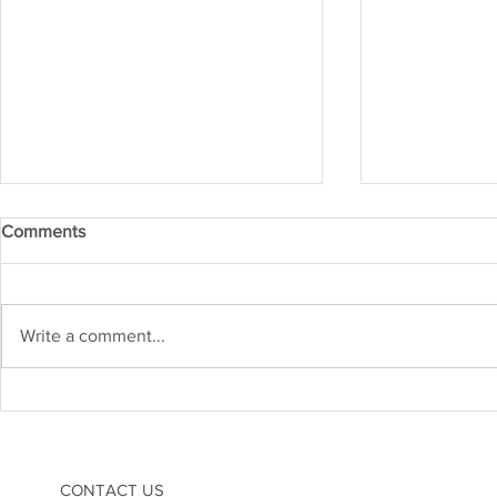
Comments
Write a comment...
Kejuruteraan Struktur dan
Heboh! Karn
Risiko Gempa Bumi di
2026 Cetus
Malaysia: Adakah Kita Sudah
Inovasi di M
Bersedia?
CONTACT US