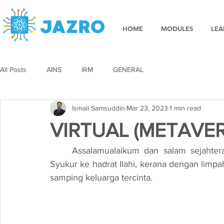
HOME
MODULES
LEA
All Posts
AINS
IRM
GENERAL
Ismail Samsuddin
Mar 23, 2023
1 min read
VIRTUAL (METAVER
Assalamualaikum dan salam sejahter
Syukur ke hadrat Ilahi, kerana dengan limpa
samping keluarga tercinta. 