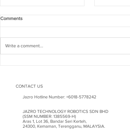
Comments
Write a comment...
Kejuruteraan Struktur dan
Heboh! Karn
Risiko Gempa Bumi di
2026 Cetus
Malaysia: Adakah Kita Sudah
Inovasi di M
Bersedia?
CONTACT US
Jazro Hotline Number:
+6018-5778242
JAZRO TECHNOLOGY ROBOTICS SDN BHD
(SSM NUMBER: 1385569-H)
Aras 1, Lot 36, Bandar Seri Kerteh,
24300, Kemaman, Terengganu, MALAYSIA.