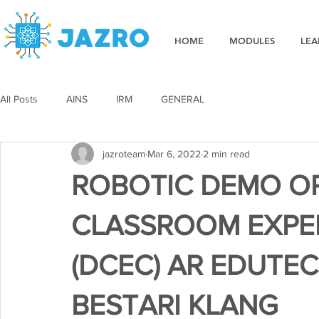
HOME
MODULES
LEA
All Posts
AINS
IRM
GENERAL
jazroteam
Mar 6, 2022
2 min read
ROBOTIC DEMO OP
CLASSROOM EXPE
(DCEC) AR EDUTE
BESTARI KLANG