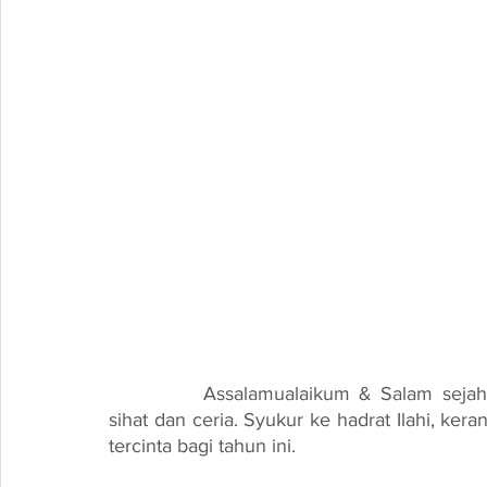
		Assalamualaikum & Salam sejahtera diucapkan kepada semua. Semoga sentiasa 
sihat dan ceria. Syukur ke hadrat Ilahi, ker
tercinta bagi tahun ini.