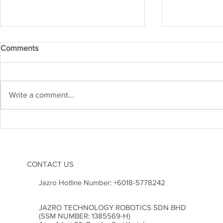
Comments
Write a comment...
Kejuruteraan Struktur dan
Heboh! Karn
Risiko Gempa Bumi di
2026 Cetus
Malaysia: Adakah Kita Sudah
Inovasi di M
Bersedia?
CONTACT US
Jazro Hotline Number:
+6018-5778242
JAZRO TECHNOLOGY ROBOTICS SDN BHD
(SSM NUMBER: 1385569-H)