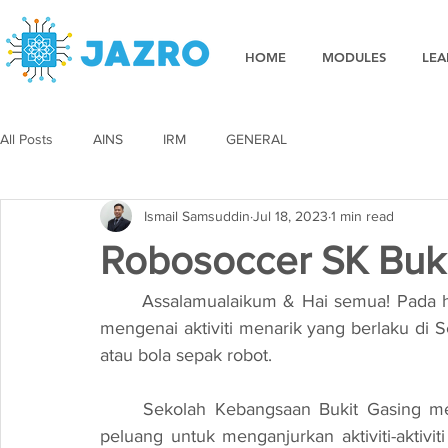
HOME
MODULES
LEA
All Posts
AINS
IRM
GENERAL
Ismail Samsuddin
Jul 18, 2023
1 min read
Robosoccer SK Buki
	Assalamualaikum & Hai semua! Pada hari ini, kami ingin berkongsi dengan anda semua 
mengenai aktiviti menarik yang berlaku di S
atau bola sepak robot. 
	Sekolah Kebangsaan Bukit Gasing merupakan sebuah sekolah yang sentiasa mencari 
peluang untuk menganjurkan aktiviti-akti