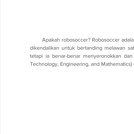
	Apakah robosoccer? Robosoccer adalah permainan bola sepak di mana robot-robot kecil 
dikendalikan untuk bertanding melawan satu 
tetapi ia benar-benar menyeronokkan dan
Technology, Engineering, and Mathematics) 