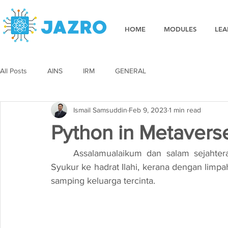
HOME
MODULES
LEA
All Posts
AINS
IRM
GENERAL
Ismail Samsuddin
Feb 9, 2023
1 min read
Python in Metavers
Assalamualaikum dan salam sejahter
Syukur ke hadrat Ilahi, kerana dengan limpa
samping keluarga tercinta. 