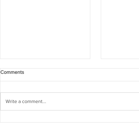
Comments
Write a comment...
Kejuruteraan Struktur dan
Heboh! Karn
Risiko Gempa Bumi di
2026 Cetus
Malaysia: Adakah Kita Sudah
Inovasi di M
Bersedia?