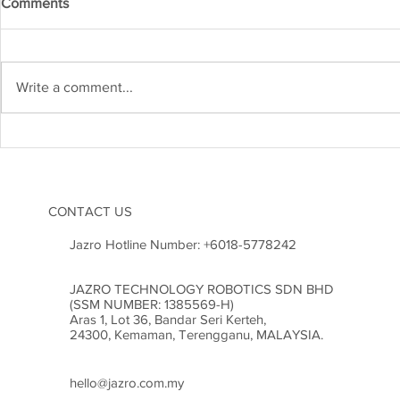
Comments
Write a comment...
Kejuruteraan Struktur dan
Heboh! Karn
Risiko Gempa Bumi di
2026 Cetus
Malaysia: Adakah Kita Sudah
Inovasi di M
Bersedia?
CONTACT US
Jazro Hotline Number:
+6018-5778242
JAZRO TECHNOLOGY ROBOTICS SDN BHD
(SSM NUMBER: 1385569-H)
Aras 1, Lot 36, Bandar Seri Kerteh,
24300, Kemaman, Terengganu, MALAYSIA.
hello@jazro.com.my