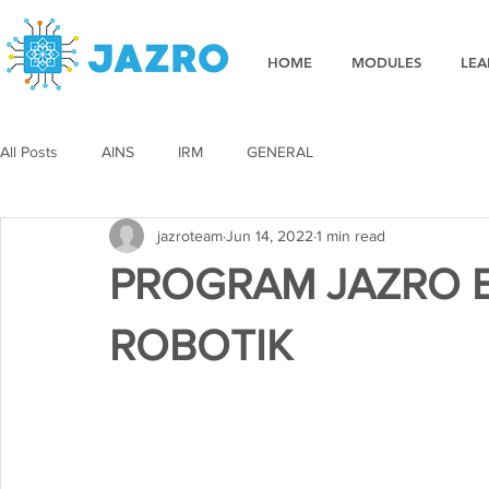
HOME
MODULES
LEA
All Posts
AINS
IRM
GENERAL
jazroteam
Jun 14, 2022
1 min read
PROGRAM JAZRO 
ROBOTIK