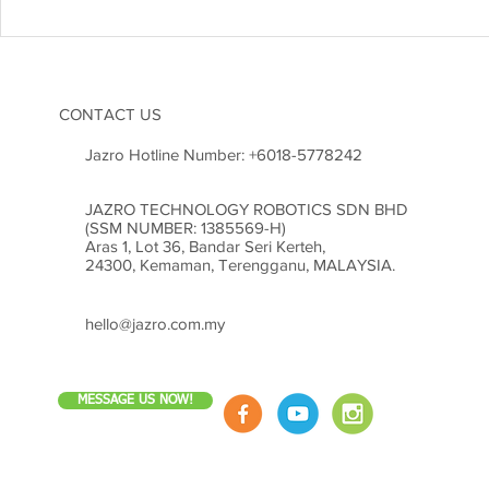
Kejuruteraan Struktur dan
Heboh! Karn
Risiko Gempa Bumi di
2026 Cetus
Malaysia: Adakah Kita Sudah
Inovasi di M
Bersedia?
CONTACT US
Jazro Hotline Number:
+6018-5778242
JAZRO TECHNOLOGY ROBOTICS SDN BHD
(SSM NUMBER: 1385569-H)
Aras 1, Lot 36, Bandar Seri Kerteh,
24300, Kemaman, Terengganu, MALAYSIA.
hello@jazro.com.my
MESSAGE US NOW!