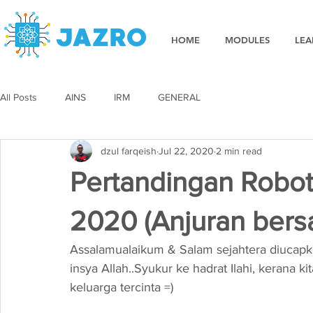
HOME
MODULES
LEA
All Posts
AINS
IRM
GENERAL
dzul farqeish
Jul 22, 2020
2 min read
Pertandingan Robot
2020 (Anjuran be
Assalamualaikum & Salam sejahtera diucapk
insya Allah..Syukur ke hadrat Ilahi, kerana k
keluarga tercinta =) 