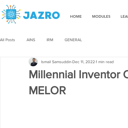
HOME
MODULES
LEA
All Posts
AINS
IRM
GENERAL
Ismail Samsuddin
Dec 11, 2022
1 min read
Millennial Invento
MELOR