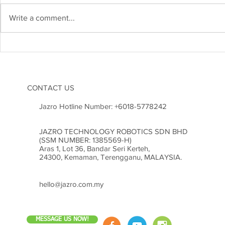
Write a comment...
Kejuruteraan Struktur dan
Heboh! Karn
Risiko Gempa Bumi di
2026 Cetus
Malaysia: Adakah Kita Sudah
Inovasi di M
Bersedia?
CONTACT US
Jazro Hotline Number:
+6018-5778242
JAZRO TECHNOLOGY ROBOTICS SDN BHD
(SSM NUMBER: 1385569-H)
Aras 1, Lot 36, Bandar Seri Kerteh,
24300, Kemaman, Terengganu, MALAYSIA.
hello@jazro.com.my
MESSAGE US NOW!