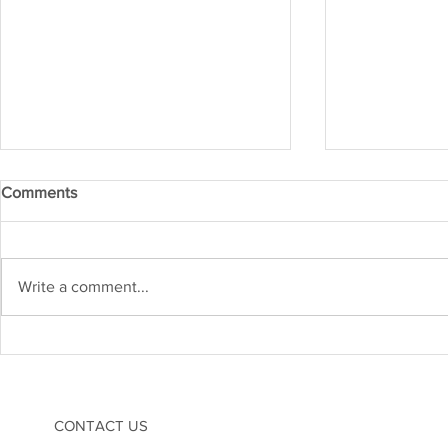
Comments
Write a comment...
Kejuruteraan Struktur dan
Heboh! Karn
Risiko Gempa Bumi di
2026 Cetus
Malaysia: Adakah Kita Sudah
Inovasi di M
Bersedia?
CONTACT US