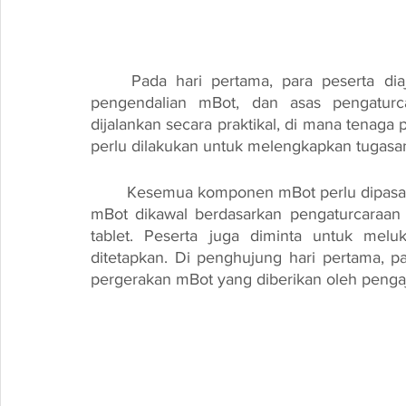
	Pada hari pertama, para peserta diajar tentang pendidikan STEM, pemasangan dan 
pengendalian mBot, dan asas pengaturc
dijalankan secara praktikal, di mana tenag
perlu dilakukan untuk melengkapkan tugasan
	Kesemua komponen mBot perlu dipasang mengikut panduan yang diberikan. Seterusnya, 
mBot dikawal berdasarkan pengaturcaraan 
tablet. Peserta juga diminta untuk meluk
ditetapkan. Di penghujung hari pertama, p
pergerakan mBot yang diberikan oleh pengaj