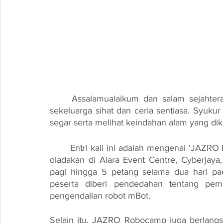
	Assalamualaikum dan salam sejahtera diucapkan kepada anda semua. Semoga anda 
sekeluarga sihat dan ceria sentiasa. Syukur 
segar serta melihat keindahan alam yang dik
	Entri kali ini adalah mengenai ‘JAZRO Robotic Camp’ atau JAZRO Robocamp yang telah 
diadakan di Alara Event Centre, Cyberjaya,
pagi hingga 5 petang selama dua hari pa
peserta diberi pendedahan tentang pemb
pengendalian robot mBot.
Selain itu, JAZRO Robocamp juga berlangs