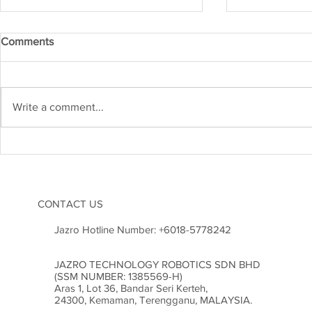
Comments
Write a comment...
Kejuruteraan Struktur dan
Heboh! Karn
Risiko Gempa Bumi di
2026 Cetus
Malaysia: Adakah Kita Sudah
Inovasi di M
Bersedia?
CONTACT US
Jazro Hotline Number:
+6018-5778242
JAZRO TECHNOLOGY ROBOTICS SDN BHD
(SSM NUMBER: 1385569-H)
Aras 1, Lot 36, Bandar Seri Kerteh,
24300, Kemaman, Terengganu, MALAYSIA.